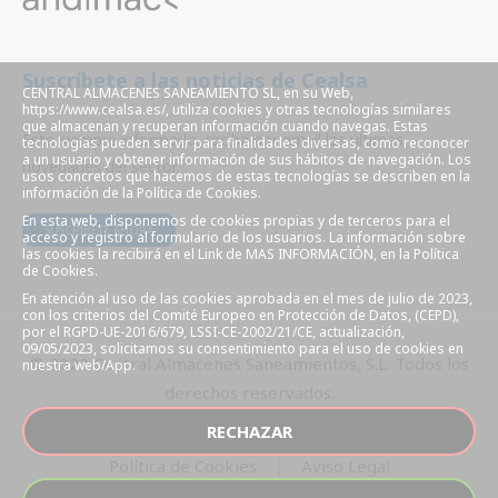
Suscríbete a las noticias de Cealsa
CENTRAL ALMACENES SANEAMIENTO SL, en su Web,
https://www.cealsa.es/, utiliza cookies y otras tecnologías similares
que almacenan y recuperan información cuando navegas. Estas
Este siempre informado, reciba por email las últimas
tecnologías pueden servir para finalidades diversas, como reconocer
a un usuario y obtener información de sus hábitos de navegación. Los
novedades del sector.
usos concretos que hacemos de estas tecnologías se describen en la
información de la Política de Cookies.
En esta web, disponemos de cookies propias y de terceros para el
SUSCRÍBETE AHORA
acceso y registro al formulario de los usuarios. La información sobre
las cookies la recibirá en el Link de MAS INFORMACIÓN, en la Política
de Cookies.
En atención al uso de las cookies aprobada en el mes de julio de 2023,
con los criterios del Comité Europeo en Protección de Datos, (CEPD),
por el RGPD-UE-2016/679, LSSI-CE-2002/21/CE, actualización,
09/05/2023, solicitamos su consentimiento para el uso de cookies en
© 2022 Central Almacenes Saneamientos, S.L. Todos los
nuestra web/App.
derechos reservados.
RECHAZAR
Política de Cookies
Aviso Legal