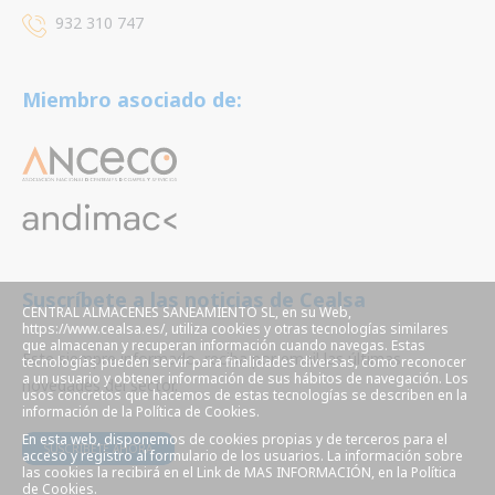
932 310 747
Miembro asociado de:
Suscríbete a las noticias de Cealsa
CENTRAL ALMACENES SANEAMIENTO SL, en su Web,
https://www.cealsa.es/, utiliza cookies y otras tecnologías similares
que almacenan y recuperan información cuando navegas. Estas
Este siempre informado, reciba por email las últimas
tecnologías pueden servir para finalidades diversas, como reconocer
a un usuario y obtener información de sus hábitos de navegación. Los
novedades del sector.
usos concretos que hacemos de estas tecnologías se describen en la
información de la Política de Cookies.
En esta web, disponemos de cookies propias y de terceros para el
SUSCRÍBETE AHORA
acceso y registro al formulario de los usuarios. La información sobre
las cookies la recibirá en el Link de MAS INFORMACIÓN, en la Política
de Cookies.