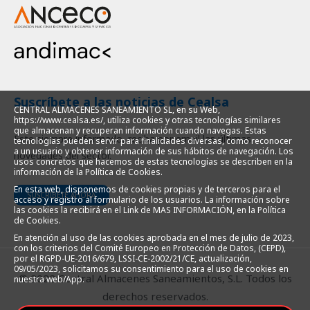
Suscríbete a las noticias de Cealsa
CENTRAL ALMACENES SANEAMIENTO SL, en su Web,
https://www.cealsa.es/, utiliza cookies y otras tecnologías similares
que almacenan y recuperan información cuando navegas. Estas
Este siempre informado, reciba por email las últimas
tecnologías pueden servir para finalidades diversas, como reconocer
a un usuario y obtener información de sus hábitos de navegación. Los
novedades del sector.
usos concretos que hacemos de estas tecnologías se describen en la
información de la Política de Cookies.
En esta web, disponemos de cookies propias y de terceros para el
SUSCRÍBETE AHORA
acceso y registro al formulario de los usuarios. La información sobre
las cookies la recibirá en el Link de MAS INFORMACIÓN, en la Política
de Cookies.
En atención al uso de las cookies aprobada en el mes de julio de 2023,
con los criterios del Comité Europeo en Protección de Datos, (CEPD),
por el RGPD-UE-2016/679, LSSI-CE-2002/21/CE, actualización,
09/05/2023, solicitamos su consentimiento para el uso de cookies en
© 2022 Central Almacenes Saneamientos, S.L. Todos los
nuestra web/App.
derechos reservados.