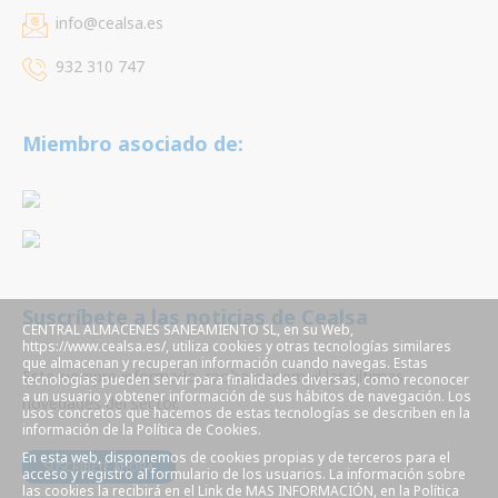
info@cealsa.es
932 310 747
Miembro asociado de:
Suscríbete a las noticias de Cealsa
CENTRAL ALMACENES SANEAMIENTO SL, en su Web,
https://www.cealsa.es/, utiliza cookies y otras tecnologías similares
que almacenan y recuperan información cuando navegas. Estas
Este siempre informado, reciba por email las últimas
tecnologías pueden servir para finalidades diversas, como reconocer
a un usuario y obtener información de sus hábitos de navegación. Los
novedades del sector.
usos concretos que hacemos de estas tecnologías se describen en la
información de la Política de Cookies.
En esta web, disponemos de cookies propias y de terceros para el
SUSCRÍBETE AHORA
acceso y registro al formulario de los usuarios. La información sobre
las cookies la recibirá en el Link de MAS INFORMACIÓN, en la Política