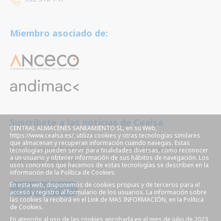
Miembro asociado de:
Suscríbete a las noticias de Cealsa
CENTRAL ALMACENES SANEAMIENTO SL, en su Web,
https://www.cealsa.es/, utiliza cookies y otras tecnologías similares
que almacenan y recuperan información cuando navegas. Estas
Este siempre informado, reciba por email las últimas
tecnologías pueden servir para finalidades diversas, como reconocer
a un usuario y obtener información de sus hábitos de navegación. Los
novedades del sector.
usos concretos que hacemos de estas tecnologías se describen en la
información de la Política de Cookies.
En esta web, disponemos de cookies propias y de terceros para el
SUSCRÍBETE AHORA
acceso y registro al formulario de los usuarios. La información sobre
las cookies la recibirá en el Link de MAS INFORMACIÓN, en la Política
de Cookies.
En atención al uso de las cookies aprobada en el mes de julio de 2023,