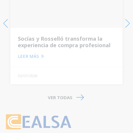
Socías y Rosselló transforma la
experiencia de compra profesional
con un nuevo autoservicio de 1.200
LEER MÁS
m²
02/07/2026
VER TODAS