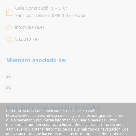
Calle Constitució, 1 – 5º 6ª
Sant Just Desvern 08960 Barcelona
info@cealsa.es
932 310 747
Miembro asociado de:
Suscríbete a las noticias de Cealsa
CENTRAL ALMACENES SANEAMIENTO SL, en su Web,
https://www.cealsa.es/, utiliza cookies y otras tecnologías similares
que almacenan y recuperan información cuando navegas. Estas
Este siempre informado, reciba por email las últimas
tecnologías pueden servir para finalidades diversas, como reconocer
a un usuario y obtener información de sus hábitos de navegación. Los
novedades del sector.
usos concretos que hacemos de estas tecnologías se describen en la