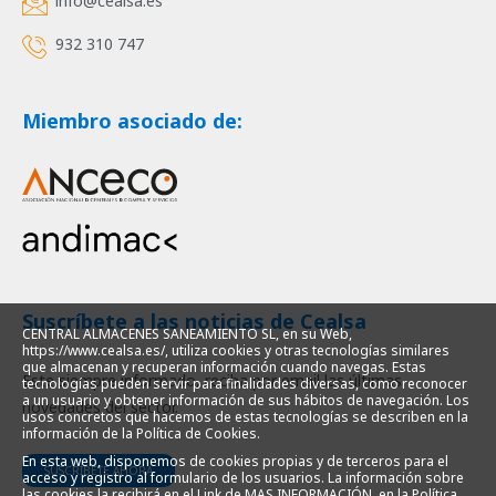
info@cealsa.es
932 310 747
Miembro asociado de:
Suscríbete a las noticias de Cealsa
CENTRAL ALMACENES SANEAMIENTO SL, en su Web,
https://www.cealsa.es/, utiliza cookies y otras tecnologías similares
que almacenan y recuperan información cuando navegas. Estas
Este siempre informado, reciba por email las últimas
tecnologías pueden servir para finalidades diversas, como reconocer
a un usuario y obtener información de sus hábitos de navegación. Los
novedades del sector.
usos concretos que hacemos de estas tecnologías se describen en la
información de la Política de Cookies.
En esta web, disponemos de cookies propias y de terceros para el
SUSCRÍBETE AHORA
acceso y registro al formulario de los usuarios. La información sobre
las cookies la recibirá en el Link de MAS INFORMACIÓN, en la Política