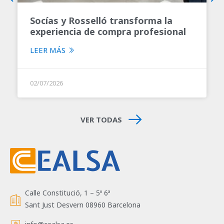
Socías y Rosselló transforma la
experiencia de compra profesional
con un nuevo autoservicio de 1.200
LEER MÁS
m²
02/07/2026
VER TODAS
Calle Constitució, 1 – 5º 6ª
Sant Just Desvern 08960 Barcelona