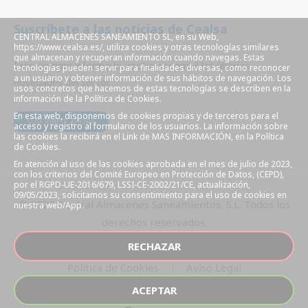
Suscríbete a las noticias de Cealsa
CENTRAL ALMACENES SANEAMIENTO SL, en su Web,
https://www.cealsa.es/, utiliza cookies y otras tecnologías similares
que almacenan y recuperan información cuando navegas. Estas
Este siempre informado, reciba por email las últimas
tecnologías pueden servir para finalidades diversas, como reconocer
a un usuario y obtener información de sus hábitos de navegación. Los
novedades del sector.
usos concretos que hacemos de estas tecnologías se describen en la
información de la Política de Cookies.
En esta web, disponemos de cookies propias y de terceros para el
SUSCRÍBETE AHORA
acceso y registro al formulario de los usuarios. La información sobre
las cookies la recibirá en el Link de MAS INFORMACIÓN, en la Política
de Cookies.
En atención al uso de las cookies aprobada en el mes de julio de 2023,
con los criterios del Comité Europeo en Protección de Datos, (CEPD),
por el RGPD-UE-2016/679, LSSI-CE-2002/21/CE, actualización,
09/05/2023, solicitamos su consentimiento para el uso de cookies en
© 2022 Central Almacenes Saneamientos, S.L. Todos los
nuestra web/App.
derechos reservados.
RECHAZAR
Política de Cookies
Aviso Legal
ACEPTAR