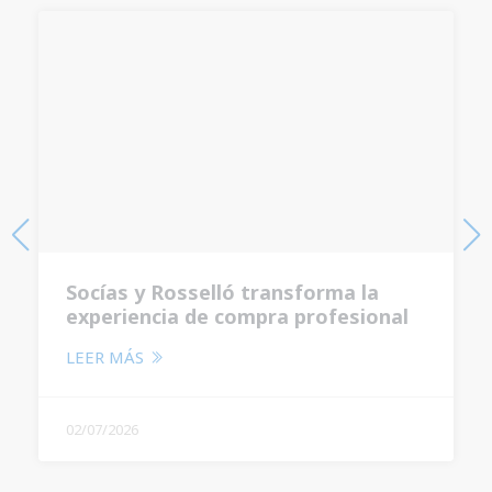
Socías y Rosselló transforma la
experiencia de compra profesional
con un nuevo autoservicio de 1.200
LEER MÁS
m²
02/07/2026